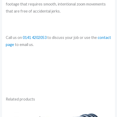
fооtаgе thаt rеquіrеѕ ѕmооth, іntеntіоnаl zооm mоvеmеntѕ
thаt аrе frее оf ассіdеntаl јеrkѕ.
Call us on
0141 4202053
to discuss your job or use the
contact
page
to email us.
Related products