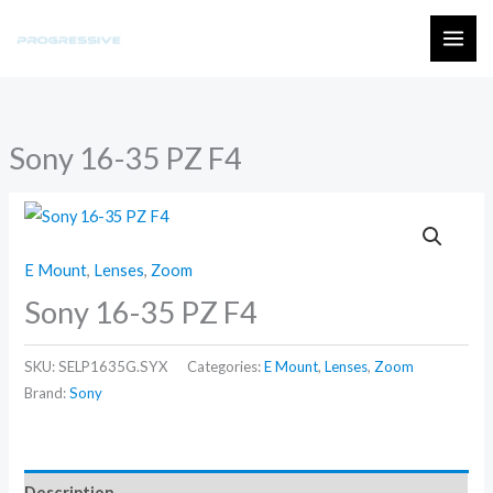
Skip
to
MAI
content
ME
Sony 16-35 PZ F4
E Mount
,
Lenses
,
Zoom
Sony 16-35 PZ F4
SKU:
SELP1635G.SYX
Categories:
E Mount
,
Lenses
,
Zoom
Brand:
Sony
Description